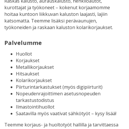
Raskas kalusto, aurauskalusto, henkilöautot,
kurottajat ja työkoneet – kokenut korjaamomme
hoitaa kuntoon liikkuvan kaluston laajasti, lajiin
katsomatta. Teemme lisäksi perävaunujen,
työkoneiden ja raskaan kaluston kolarikorjaukset.
Palvelumme
Huollot
Korjaukset
Metallikorjaukset
Hitsaukset
Kolarikorjaukset
Piirturintarkastukset (myös digipiirturit)
Nopeudenrajoittimen asetusnopeuden
tarkastustodistus
Ilmastointihuollot
Saatavilla myös vaativat sähkötyöt – kysy lisää!
Teemme korjaus- ja huoltotyöt hallilla ja tarvittaessa