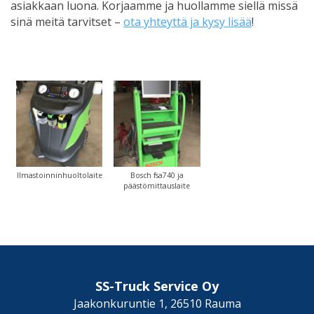
asiakkaan luona. Korjaamme ja huollamme siellä missä
sinä meitä tarvitset –
ota yhteyttä ja kysy lisää
!
Ilmastoinninhuoltolaite
Bosch fsa740 ja
päästömittauslaite
SS-Truck Service Oy
Jaakonkuruntie 1, 26510 Rauma