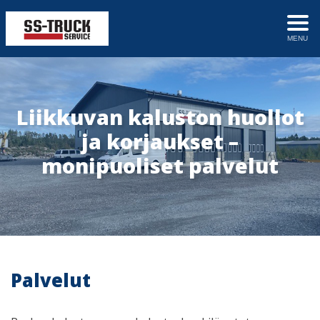
MENU
Liikkuvan kaluston huollot
ja korjaukset –
monipuoliset palvelut
Palvelut