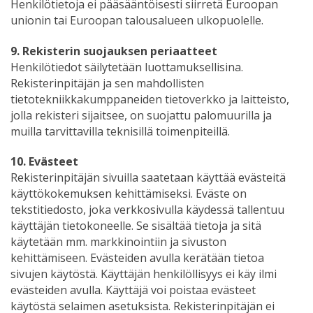
Henkilötietoja ei pääsääntöisesti siirretä Euroopan
unionin tai Euroopan talousalueen ulkopuolelle.
9. Rekisterin suojauksen periaatteet
Henkilötiedot säilytetään luottamuksellisina.
Rekisterinpitäjän ja sen mahdollisten
tietotekniikkakumppaneiden tietoverkko ja laitteisto,
jolla rekisteri sijaitsee, on suojattu palomuurilla ja
muilla tarvittavilla teknisillä toimenpiteillä.
10. Evästeet
Rekisterinpitäjän sivuilla saatetaan käyttää evästeitä
käyttökokemuksen kehittämiseksi. Eväste on
tekstitiedosto, joka verkkosivulla käydessä tallentuu
käyttäjän tietokoneelle. Se sisältää tietoja ja sitä
käytetään mm. markkinointiin ja sivuston
kehittämiseen. Evästeiden avulla kerätään tietoa
sivujen käytöstä. Käyttäjän henkilöllisyys ei käy ilmi
evästeiden avulla. Käyttäjä voi poistaa evästeet
käytöstä selaimen asetuksista. Rekisterinpitäjän ei