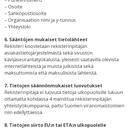
– Puhelinnumero
– Osoite
– Sähköpostiosoite
– Organisaation nimi ja y-tunnus
– Yhteysloki
6. Sääntöjen mukaiset tietolähteet
Rekisteri koostetaan rekisterinpitäjän
asiakastietojärjestelmästä sekä sivuston
kävijäseurantatyökalusta, yleisesti saatavilla olevista
internetlähteistä ja muista julkisista sekä
maksuttomista että maksullisista lähteistä.
7. Tietojen säännönmukaiset luovutukset
Rekisterinpitäjä ei luovuta tietoja ulkopuolisille lukuun
ottamatta kohdassa 4 mainittua rekisterinpitäjän
yhteistyökumppania, paitsi Suomen viranomaistoimien
niin edellyttäessä.
8. Tietojen siirto EU:n tai ETA:n ulkopuolelle